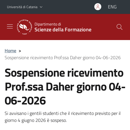
Vai al contenuto principale
Vai al menu di navigazione
ENG
Università di Catania
Dipartimento di
Scienze della Formazione
Home
>
Sospensione ricevimento Prof.ssa Daher giorno 04-06-2026
Sospensione ricevimento
Prof.ssa Daher giorno 04-
06-2026
Si avvisano i gentili studenti che il ricevimento previsto per il
giorno 4 giugno 2026 è sospeso.