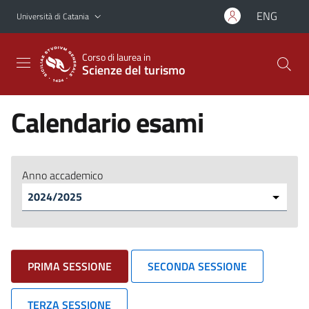
Vai al contenuto principale
Vai al menu di navigazione
ENG
Università di Catania
Corso di laurea in
Scienze del turismo
Calendario esami
Anno accademico
PRIMA SESSIONE
SECONDA SESSIONE
TERZA SESSIONE