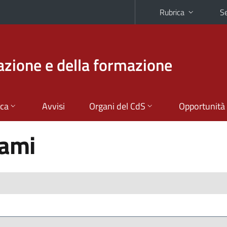
Rubrica
Se
azione e della formazione
ica
Avvisi
Organi del CdS
Opportunità
sami