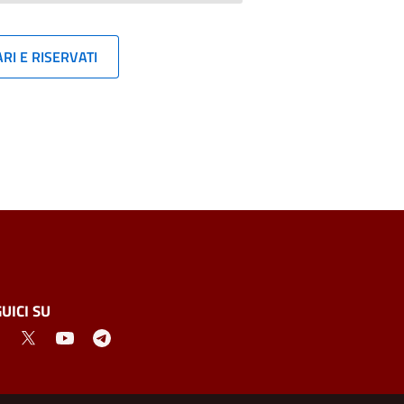
RI E RISERVATI
UICI SU