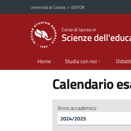
Vai al contenuto principale
Vai al menu di navigazione
Università di Catania
>
DISFOR
Corso di laurea in
Scienze dell'educ
Home
Studia con noi
Didatt
Calendario e
Anno accademico