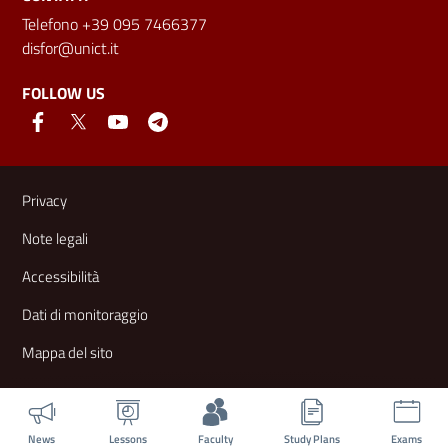
Telefono +39 095 7466377
disfor@unict.it
FOLLOW US
Useful links and information
Privacy
Note legali
Accessibilità
Dati di monitoraggio
Mappa del sito
News
Lessons
Faculty
Study Plans
Exams