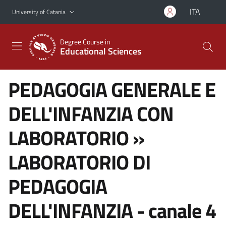
Go to main content
Go to navigation menu
ITA
University of Catania
Degree Course in
Educational Sciences
PEDAGOGIA GENERALE E
DELL'INFANZIA CON
LABORATORIO »
LABORATORIO DI
PEDAGOGIA
DELL'INFANZIA - canale 4