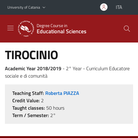
Go to main content
Go to navigation menu
ITA
University of Catania
Degree Course in
Educational Sciences
TIROCINIO
Academic Year 2018/2019
- 2° Year - Curriculum Educatore
sociale e di comunità
Teaching Staff:
Roberta PIAZZA
Credit Value:
2
Taught classes:
50 hours
Term / Semester:
2°