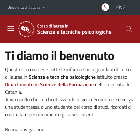
Vai al contenuto principale
Vai al menu di navigazione
ENG
Università di Catania
Corso di laurea in
Scienze e tecniche psicologiche
Ti diamo il benvenuto
Questo sito contiene tutte le informazioni riguardanti il corso
di laurea in
Scienze e tecniche psicologiche
istituito presso il
Dipartimento di Scienze della Formazione
dell'Università di
Catania.
Trova quello che cerchi utilizzando le voci dei menù e, se sei già
una studentessa o uno studente del corso di studi, ricordati di
controllare periodicamente gli avvisi inseriti.
Buona navigazione.