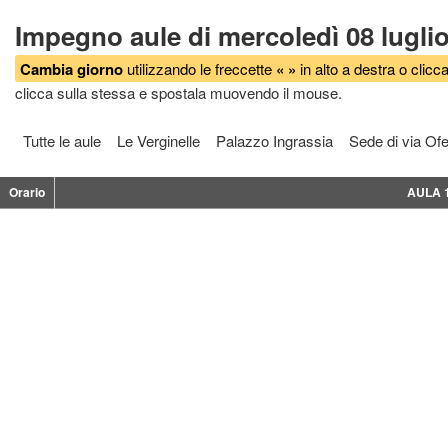
Impegno aule di mercoledì 08 lugli
Cambia giorno
utilizzando le freccette
« »
in alto a destra o clicca
clicca sulla stessa e spostala muovendo il mouse.
Tutte le aule
Le Verginelle
Palazzo Ingrassia
Sede di via Ofe
Orario
Orario
AULA 1