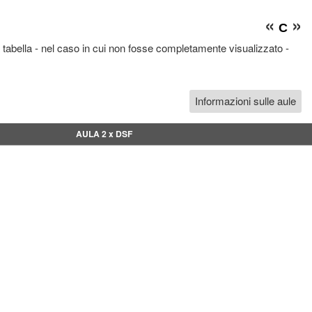
«
»
C
 tabella - nel caso in cui non fosse completamente visualizzato -
Informazioni sulle aule
AULA 2 x DSF