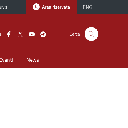
ENG
rvizi
Area riservata
u
Cerca
Eventi
News