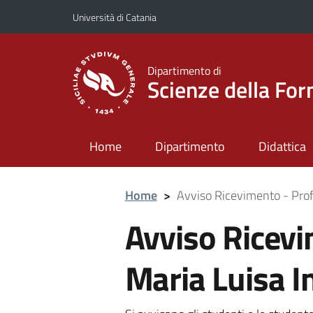
Vai al contenuto principale
Vai al menu di navigazione
Università di Catania
Dipartimento di
Scienze della Fo
Home
Dipartimento
Didattica
Home
>
Avviso Ricevimento - Prof
Avviso Ricevi
Maria Luisa I