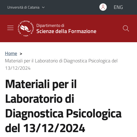
Vai al contenuto principale
Vai al menu di navigazione
ENG
Università di Catania
Dipartimento di
Scienze della Formazione
Home
>
Materiali per il Laboratorio di Diagnostica Psicologica del
13/12/2024
Materiali per il
Laboratorio di
Diagnostica Psicologica
del 13/12/2024