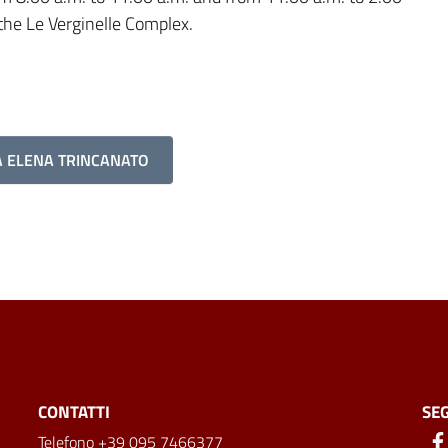
 the Le Verginelle Complex.
A ELENA TRINCANATO
CONTATTI
SEG
Telefono +39 095 7466377