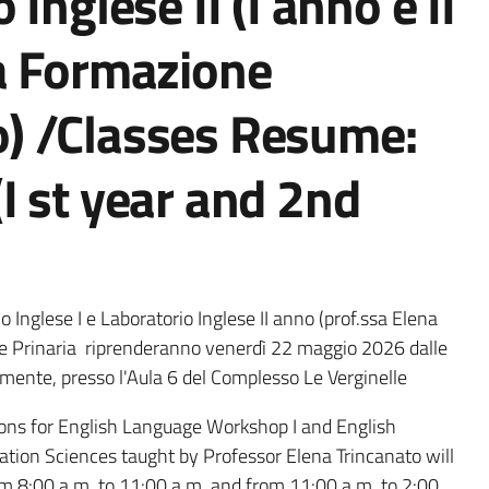
 Inglese II (I anno e II
la Formazione
o) /Classes Resume:
(I st year and 2nd
o Inglese I e Laboratorio Inglese II anno (prof.ssa Elena
ne Prinaria riprenderanno venerdì 22 maggio 2026 dalle
vamente, presso l'Aula 6 del Complesso Le Verginelle
sons for English Language Workshop I and English
tion Sciences taught by Professor Elena Trincanato will
m 8:00 a.m. to 11:00 a.m. and from 11:00 a.m. to 2:00