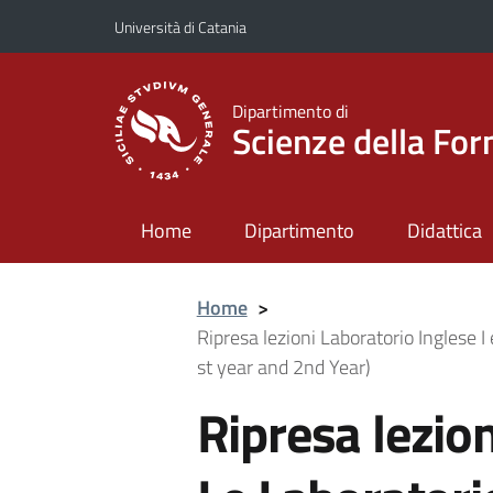
Vai al contenuto principale
Vai al menu di navigazione
Università di Catania
Dipartimento di
Scienze della Fo
Home
Dipartimento
Didattica
Home
>
Ripresa lezioni Laboratorio Inglese I
st year and 2nd Year)
Ripresa lezio