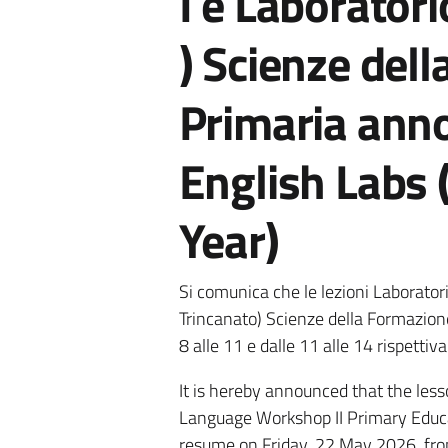
I e Laboratorio
) Scienze del
Primaria ann
English Labs 
Year)
Si comunica che le lezioni Laboratori
Trincanato) Scienze della Formazio
8 alle 11 e dalle 11 alle 14 rispetti
It is hereby announced that the les
Language Workshop II Primary Educa
resume on Friday, 22 May 2026, fro