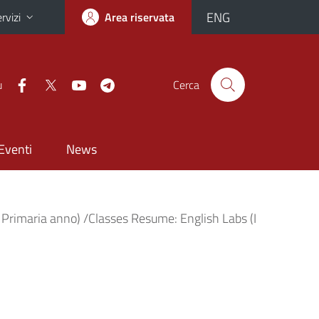
ENG
rvizi
Area riservata
u
Cerca
Eventi
News
one Primaria anno) /Classes Resume: English Labs (I