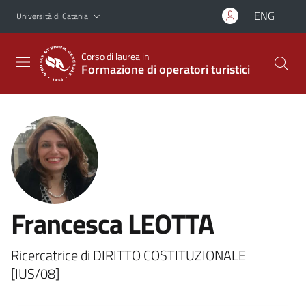
Vai al contenuto principale
Vai al menu di navigazione
ENG
Università di Catania
Corso di laurea in
Formazione di operatori turistici
Francesca LEOTTA
Ricercatrice di DIRITTO COSTITUZIONALE
[IUS/08]