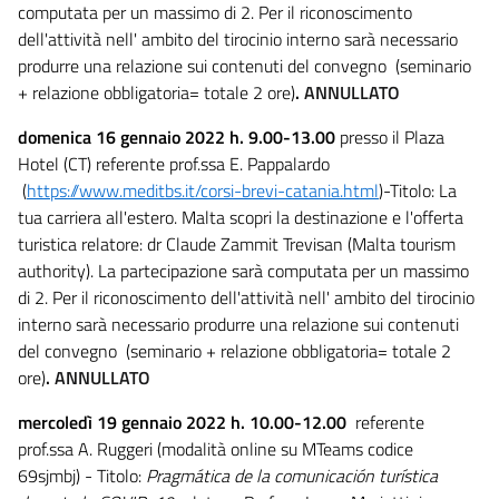
computata per un massimo di 2. Per il riconoscimento
dell'attività nell' ambito del tirocinio interno sarà necessario
produrre una relazione sui contenuti del convegno (seminario
+ relazione obbligatoria= totale 2 ore)
.
ANNULLATO
domenica 16 gennaio 2022 h. 9.00-13.00
presso il Plaza
Hotel (CT) referente prof.ssa E. Pappalardo
(
https://www.meditbs.it/corsi-brevi-catania.html
)-Titolo: La
tua carriera all'estero. Malta scopri la destinazione e l'offerta
turistica relatore: dr Claude Zammit Trevisan (Malta tourism
authority). La partecipazione sarà computata per un massimo
di 2. Per il riconoscimento dell'attività nell' ambito del tirocinio
interno sarà necessario produrre una relazione sui contenuti
del convegno (seminario + relazione obbligatoria= totale 2
ore)
.
ANNULLATO
mercoledì 19 gennaio 2022 h. 10.00-12.00
referente
prof.ssa A. Ruggeri (modalità online su MTeams codice
69sjmbj) - Titolo:
Pragmática de la comunicación turística