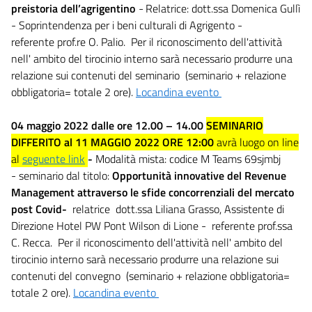
preistoria dell’agrigentino
-
Relatrice: dott.ssa Domenica Gullì
- Soprintendenza per i beni culturali di Agrigento -
referente prof.re O. Palio. Per il riconoscimento dell'attività
nell' ambito del tirocinio interno sarà necessario produrre una
relazione sui contenuti del seminario (seminario + relazione
obbligatoria= totale 2 ore).
Locandina evento
04 maggio 2022 dalle ore 12.00 – 14.00
SEMINARIO
DIFFERITO al 11 MAGGIO 2022 ORE 12:00
avrà luogo on line
al
seguente link
-
Modalità mista: codice M Teams 69sjmbj
- seminario dal titolo:
Opportunità innovative del Revenue
Management attraverso le sfide concorrenziali del mercato
post Covid-
relatrice dott.ssa Liliana Grasso, Assistente di
Direzione Hotel PW Pont Wilson di Lione - referente prof.ssa
C. Recca. Per il riconoscimento dell'attività nell' ambito del
tirocinio interno sarà necessario produrre una relazione sui
contenuti del convegno (seminario + relazione obbligatoria=
totale 2 ore).
Locandina evento