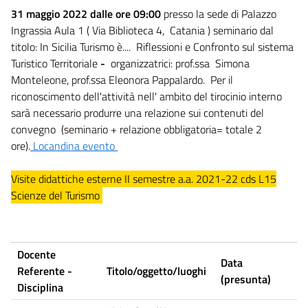
31 maggio 2022
dalle ore 09:00
presso la sede di Palazzo
Ingrassia Aula 1 ( Via Biblioteca 4, Catania ) seminario dal
titolo: In Sicilia Turismo è.... Riflessioni e Confronto sul sistema
Turistico Territoriale
-
organizzatrici: prof.ssa Simona
Monteleone, prof.ssa Eleonora Pappalardo. Per il
riconoscimento dell'attività nell' ambito del tirocinio interno
sarà necessario produrre una relazione sui contenuti del
convegno (seminario + relazione obbligatoria= totale 2
ore).
Locandina evento
Visite didattiche esterne II semestre a.a. 2021-22 cds L15
Scienze del Turismo
Docente
Data
Referente -
Titolo/oggetto/luoghi
(presunta)
Disciplina