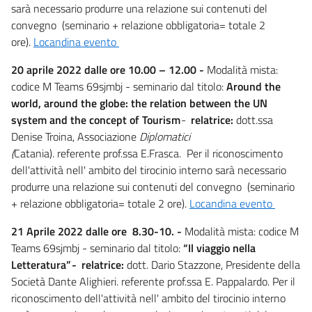
sarà necessario produrre una relazione sui contenuti del
convegno (seminario + relazione obbligatoria= totale 2
ore).
Locandina evento
20 aprile 2022 dalle ore 10.00 – 12.00 -
Modalità mista:
codice M Teams 69sjmbj - seminario dal titolo:
Around the
world, around the globe: the relation between the UN
system and the concept of Tourism
-
relatrice:
dott.ssa
Denise Troina, Associazione
Diplomatici
(
Catania). referente prof.ssa E.Frasca. Per il riconoscimento
dell'attività nell' ambito del tirocinio interno sarà necessario
produrre una relazione sui contenuti del convegno (seminario
+ relazione obbligatoria= totale 2 ore).
Locandina evento
21 Aprile
2022
dalle ore 8.30-10.
-
Modalità mista: codice M
Teams 69sjmbj - seminario dal titolo:
“Il viaggio nella
Letteratura”
-
relatrice:
dott. Dario Stazzone, Presidente della
Società Dante Alighieri. referente prof.ssa E. Pappalardo. Per il
riconoscimento dell'attività nell' ambito del tirocinio interno