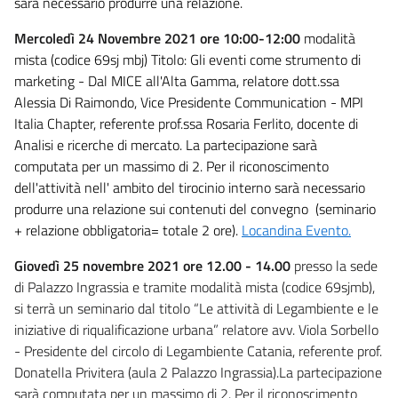
sarà necessario produrre una relazione.
Mercoledì 24 Novembre 2021 ore 10:00-12:00
modalità
mista (codice 69sj mbj) Titolo: Gli eventi come strumento di
marketing - Dal MICE all'Alta Gamma, relatore dott.ssa
Alessia Di Raimondo, Vice Presidente Communication - MPI
Italia Chapter, referente prof.ssa Rosaria Ferlito, docente di
Analisi e ricerche di mercato. La partecipazione sarà
computata per un massimo di 2. Per il riconoscimento
dell'attività nell' ambito del tirocinio interno sarà necessario
produrre una relazione sui contenuti del convegno (seminario
+ relazione obbligatoria= totale 2 ore).
Locandina Evento.
Giovedì 25 novembre 2021 ore 12.00 - 14.00
presso la sede
di Palazzo Ingrassia e tramite modalità mista (codice 69sjmb),
si terrà un seminario dal titolo “Le attività di Legambiente e le
iniziative di riqualificazione urbana” relatore avv. Viola Sorbello
- Presidente del circolo di Legambiente Catania, referente prof.
Donatella Privitera (aula 2 Palazzo Ingrassia).La partecipazione
sarà computata per un massimo di 2. Per il riconoscimento