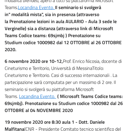
modalità blended, aperti a tutti su piattaforma Microsoft
Teams.
Locandina Evento.
Il seminario si svolgerà
in" modalità mista", sia in presenza (attraverso
la Prenotazione lezioni in aula AULARIO - Aula 3 sede le
Verginelle) sia a distanza (attraverso link di Microsoft
Teams Codice teams: 69sjmbj
) Prenotazione su
Studium codice 1000982
dal
12 OTTOBRE
al 26
OTTOBRE
2020.
6 novembre 2020 ore 10-12,
Prof. Enrico Nicosia, docente di
Cineturismo e Territorio, Università di MessinaTitolo:
Cineturismo e Territorio. Casi di successo internazionali . La
partecipazione sarà computata per un massimo di 2 ore. Il
seminario si svolgerà su piattaforma Microsoft
Teams.
Locandina Evento.
( Microsoft Teams
Codice teams:
69sjmbj).
Prenotazione su Studium codice 1000982
dal
26
OTTOBRE
al 04 NOVEMBRE
2020
19 novembre 2020 ore 8:30 aula 1 - Dott. Daniele
Malfitana
(CNR - Presidente Comitato tecnico scientifico del