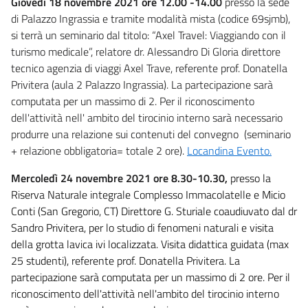
Giovedì 18 novembre 2021 ore 12.00 -14.00
presso la sede
di Palazzo Ingrassia e tramite modalità mista (codice 69sjmb),
si terrà un seminario dal titolo: “Axel Travel: Viaggiando con il
turismo medicale”, relatore dr. Alessandro Di Gloria direttore
tecnico agenzia di viaggi Axel Trave, referente prof. Donatella
Privitera (aula 2 Palazzo Ingrassia). La partecipazione sarà
computata per un massimo di 2. Per il riconoscimento
dell'attività nell' ambito del tirocinio interno sarà necessario
produrre una relazione sui contenuti del convegno (seminario
+ relazione obbligatoria= totale 2 ore).
Locandina Evento.
Mercoledì 24 novembre 2021 ore 8.30-10.30,
presso la
Riserva Naturale integrale Complesso Immacolatelle e Micio
Conti (San Gregorio, CT) Direttore G. Sturiale coaudiuvato dal dr
Sandro Privitera, per lo studio di fenomeni naturali e visita
della grotta lavica ivi localizzata. Visita didattica guidata (max
25 studenti), referente prof. Donatella Privitera. La
partecipazione sarà computata per un massimo di 2 ore. Per il
riconoscimento dell'attività nell'ambito del tirocinio interno