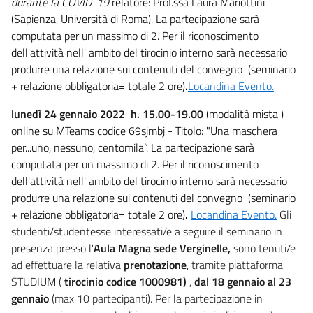
durante la COVID-19
relatore: Prof.ssa Laura Mariottini
(Sapienza, Università di Roma). La partecipazione sarà
computata per un massimo di 2. Per il riconoscimento
dell'attività nell' ambito del tirocinio interno sarà necessario
produrre una relazione sui contenuti del convegno (seminario
+ relazione obbligatoria= totale 2 ore)
.
Locandina Evento.
lunedì 24 gennaio 2022 h. 15.00-19.00
(modalità mista ) -
online su MTeams codice 69sjmbj
- Titolo: "Una maschera
per...uno, nessuno, centomila”. La partecipazione sarà
computata per un massimo di 2. Per il riconoscimento
dell'attività nell' ambito del tirocinio interno sarà necessario
produrre una relazione sui contenuti del convegno (seminario
+ relazione obbligatoria= totale 2 ore)
.
Locandina Evento.
Gli
studenti/studentesse interessati/e a seguire il seminario in
presenza presso l'
Aula Magna sede Verginelle,
sono tenuti/e
ad effettuare la relativa
prenotazione
, tramite piattaforma
STUDIUM (
tirocinio codice 1000981)
,
dal 18 gennaio
al 23
gennaio
(max 10 partecipanti).
Per la partecipazione in