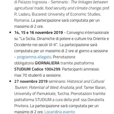
di Palazzo Ingrassia -
Seminario :
The linkages between
agricultural trade, food security and climate change
, prof.
R. Ladaru, Bucarest University of Economic Studies,
Romania.
La partecipazione sarà computata per un
massimo di 2 ore.
14, 15 e 16 novembre 2019
- Convegno internazionale
su “La Sicilia. Dinamiche di potere e culture tra Oriente e
Occidente nei secoli VI-X”. La partecipazione sarà
computata per un massimo di 2 ore al giorno a sessione
-
programma allegato
. P
renotazione
obbligatoria
GIORNALIERA
tramite piattaforma
STUDIUM Codice
1004299
.
Partecipanti ammessi:
max
70 studenti a sessione.
27 novembre 2019
seminario:
Historical and Cultural
Tourism
.
Potential of West Anatolia
, prof. Tamer Baran,
University of Pamukkale, Turchia. Prenotazioni tramite
piattaforma STUDIUM a cura della prof. ssa Donatella
Privitera.
La partecipazione sarà computata per un
massimo di 2 ore.
Locandina evento