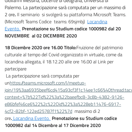
Giovanni Messina, Docente di Geografia, Università di
Palermo.
La partecipazione sarà computata per un massimo di
2 ore
.
Il seminario
si svolgerà su piattaforma Microsoft Teams.
(Microsoft Teams Codice teams: 69sjmbj)
Locandina
Evento.
Prenotazione su Studium codice 1000982
dal
20
NOVEMBRE
al 02 DICEMBRE
2020
18 Dicembre 2020 ore 16.00 Titolo:
Fruizione del patrimonio
culturale al tempo del Covid
organizzato in virtuale, come da
locandina allegata, il 18.12.20 alle ore 16.00 al Link per
partecipare
La partecipazione sarà computata per
un
https://teams.microsoft.com/l/meetup-
join/19%3aa6935beef6cd415a93cf3f1c14ee1c66%40thread.ta
context=%7b%22Tid%22%3a%22baeefbc8-3c8b-4382-9126-
e86bfef46ce6%22%2c%22Oid%22%3a%228eb11476-6917-
4cf2-82bf-122ed25787f1%22%7d
massimo di 2
ore
.
Locandina Evento.
Prenotazione su Studium codice
1000982
dal
14 Dicembre al 17 Dicembre 2020