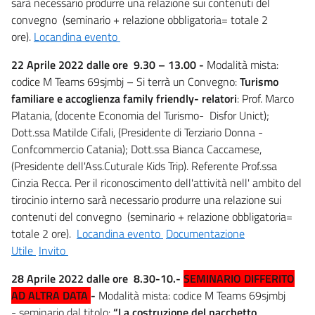
sarà necessario produrre una relazione sui contenuti del
convegno (seminario + relazione obbligatoria= totale 2
ore).
Locandina evento
22 Aprile 2022 dalle ore 9.30 – 13.00 -
Modalità mista:
codice M Teams 69sjmbj – Si terrà un Convegno:
Turismo
familiare e accoglienza family friendly- relatori
: Prof. Marco
Platania, (docente Economia del Turismo- Disfor Unict);
Dott.ssa Matilde Cifali, (Presidente di Terziario Donna -
Confcommercio Catania); Dott.ssa Bianca Caccamese,
(Presidente dell'Ass.Cuturale Kids Trip). Referente Prof.ssa
Cinzia Recca. Per il riconoscimento dell'attività nell' ambito del
tirocinio interno sarà necessario produrre una relazione sui
contenuti del convegno (seminario + relazione obbligatoria=
totale 2 ore).
Locandina evento
Documentazione
Utile
Invito
28 Aprile 2022 dalle ore 8.30-10.-
SEMINARIO DIFFERITO
AD ALTRA DATA
-
Modalità mista: codice M Teams 69sjmbj
- seminario dal titolo:
“La costruzione del pacchetto