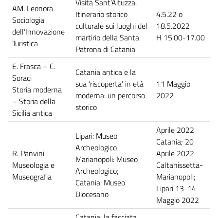
Visita Sant’Aituzza.
AM. Leonora
Itinerario storico
4.5.22 o
Sociologia
culturale sui luoghi del
18.5.2022
dell’Innovazione
martirio della Santa
H 15.00-17.00
Turistica
Patrona di Catania
E. Frasca – C.
Catania antica e la
Soraci
sua ‘riscoperta’ in età
11 Maggio
Storia moderna
moderna: un percorso
2022
– Storia della
storico
Sicilia antica
Aprile 2022
Lipari: Museo
Catania; 20
Archeologico
R. Panvini
Aprile 2022
Marianopoli: Museo
Museologia e
Caltanissetta-
Archeologico;
Museografia
Marianopoli;
Catania: Museo
Lipari 13-14
Diocesano
Maggio 2022
Catania: la facciata