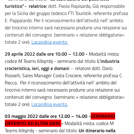
turistico”
-
relatrice:
dott. Paola Rapisarda, Già responsabile
per la Sicilia del gruppo tedesco FTI Touristik. referente prof.ssa
E. Pappalardo. Per il riconoscimento dell'attività nell' ambito
del tirocinio interno sarà necessario produrre una relazione sui
contenuti del convegno (seminario + relazione obbligatoria=
totale 2 ore).
Locandina evento
29 aprile 2022 dalle ore 10.00 – 12.00 -
Modalità mista:
codice M Teams 69sjmbj -
seminario dal titolo:
L’industria
crocieristica, ieri, oggi e domani
-
relatore dott. Dario
Rosselli, Sales Manager Costa Crociere, referente prof.ssa C.
Recca. Per il riconoscimento dell'attività nell' ambito del
tirocinio interno sarà necessario produrre una relazione sui
contenuti del convegno (seminario + relazione obbligatoria=
totale 2 ore).
Locandina evento
03 maggio 2022 dalle ore 12.00 – 14.00 -
SEMINARIO
DIFFERITO AD ALTRA DATA
-
Modalità mista: codice M
Teams 69sjmbj - seminario dal titolo:
Un itinerario nella