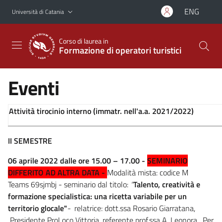
Vai al contenuto principale
Vai al menu di navigazione
ENG
Università di Catania
Corso di laurea in
Formazione di operatori turistici
Eventi
Attività tirocinio interno (immatr. nell'a.a. 2021/2022)
II SEMESTRE
06 aprile 2022 dalle ore 15.00 – 17.00 -
SEMINARIO
DIFFERITO AD ALTRA DATA
-
Modalità mista: codice M
Teams 69sjmbj - seminario dal titolo:
"
Talento, creatività e
formazione specialistica: una ricetta variabile per un
territorio glocale"
-
relatrice: dott.ssa Rosario Giarratana,
Presidente ProLoco Vittoria. referente prof.ssa A. Leonora. Per