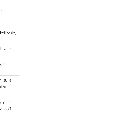
e al
edievale,
ievale,
 in
i sulle
le»,
, in La
iridoff,