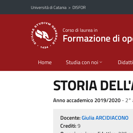
Vai al contenuto principale
Vai al menu di navigazione
Università di Catania
>
DISFOR
Corso di laurea in
Formazione di ope
Home
Studia con noi
Didatt
STORIA DELL
Anno accademico 2019/2020
- 2°
Docente:
Giulia ARCIDIACONO
Crediti:
9