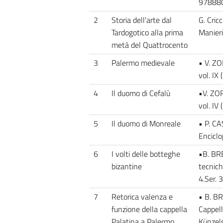
978880
2
Storia dell'arte dal
G. Cricc
Tardogotico alla prima
Manieri
metà del Quattrocento
3
Palermo medievale
• V. ZO
vol. IX
4
Il duomo di Cefalù
•V. ZOR
vol. IV
5
Il duomo di Monreale
• P. C
Enciclo
6
I volti delle botteghe
•B. BRE
bizantine
tecnich
4.Ser.
7
Retorica valenza e
• B. BR
funzione della cappella
Cappella
Palatina a Palermo
Künzel