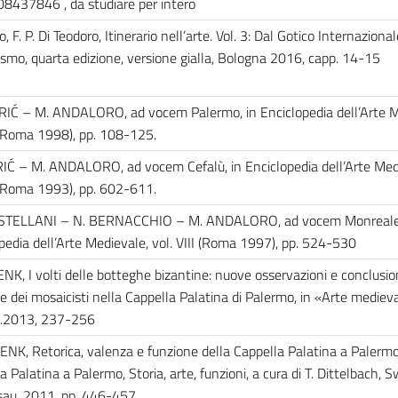
8437846 , da studiare per intero
o, F. P. Di Teodoro, Itinerario nell’arte. Vol. 3: Dal Gotico Internazional
smo, quarta edizione, versione gialla, Bologna 2016, capp. 14-15
RIĆ – M. ANDALORO, ad vocem Palermo, in Enciclopedia dell’Arte M
 (Roma 1998), pp. 108-125.
IĆ – M. ANDALORO, ad vocem Cefalù, in Enciclopedia dell’Arte Med
 (Roma 1993), pp. 602-611.
ASTELLANI – N. BERNACCHIO – M. ANDALORO, ad vocem Monreale,
pedia dell’Arte Medievale, vol. VIII (Roma 1997), pp. 524-530
NK, I volti delle botteghe bizantine: nuove osservazioni e conclusion
e dei mosaicisti nella Cappella Palatina di Palermo, in «Arte medieva
 3.2013, 237-256
ENK, Retorica, valenza e funzione della Cappella Palatina a Palermo
 Palatina a Palermo, Storia, arte, funzioni, a cura di T. Dittelbach, Sw
sau, 2011, pp. 446-457.