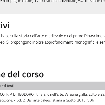
 d'impegno totale, 171 di studio individuale, 54 di lezione fr
ivi
 base sulla storia dell’arte medievale e del primo Rinascimen
opeo. Si propongono inoltre approfondimenti monografici e sem
 del corso
enti testi
CO, F. P. DI TEODORO, Itinerario nell’arte. Versione gialla, Editore Zan
edizione. - Vol. 2. Dall’arte paleocristiana a Giotto, 2016 ISBN: