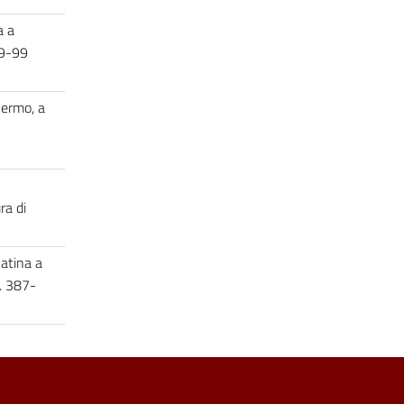
a a
 79-99
lermo, a
ra di
latina a
. 387-