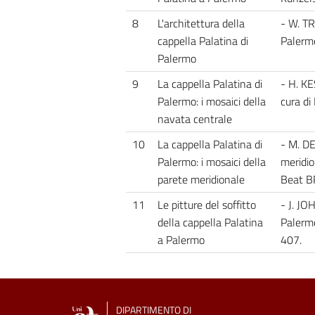
8
L'architettura della
- W. TR
cappella Palatina di
Palermo
Palermo
9
La cappella Palatina di
- H. KE
Palermo: i mosaici della
cura di
navata centrale
10
La cappella Palatina di
- M. DE
Palermo: i mosaici della
meridio
parete meridionale
Beat BR
11
Le pitture del soffitto
- J. JO
della cappella Palatina
Palermo
a Palermo
407.
DIPARTIMENTO DI