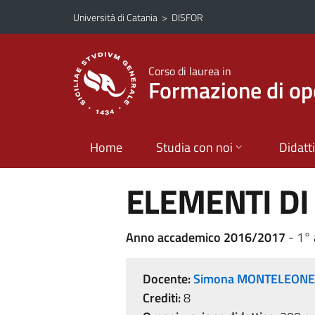
Vai al contenuto principale
Vai al menu di navigazione
Università di Catania
>
DISFOR
Corso di laurea in
Formazione di ope
Home
Studia con noi
Didatt
ELEMENTI D
Anno accademico 2016/2017
- 1°
Docente:
Simona MONTELEONE
Crediti:
8