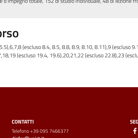
 d'impegno totale, 152 di studio individuale, 48 di lezione fr
orso
.5),6,7,8 (escluso 8.4, 8.5, 8.8, 8.9, 8.10, 8.11),9 (escluso 9.1
7,18,19 (escluso 19.4, 19.6),20,21,22 (escluso 22.8),23 (escl
CONTATTI
SEG
Telefono +39 095 7466377