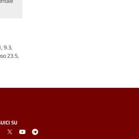
ontale
, 9.3,
uso 23.5,
UICI SU