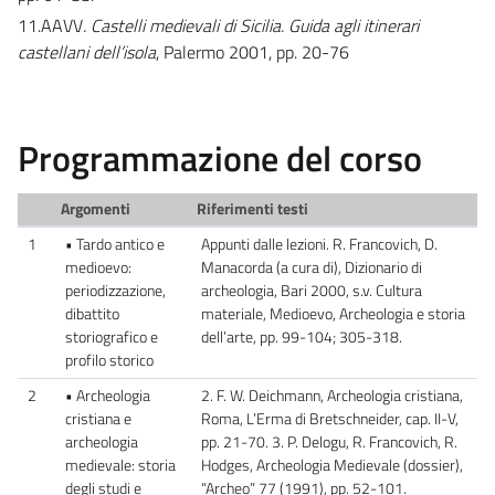
11.AAVV
. Castelli medievali di Sicilia. Guida agli itinerari
castellani dell’isola
, Palermo 2001, pp. 20-76
Programmazione del corso
Argomenti
Riferimenti testi
1
• Tardo antico e
Appunti dalle lezioni. R. Francovich, D.
medioevo:
Manacorda (a cura di), Dizionario di
periodizzazione,
archeologia, Bari 2000, s.v. Cultura
dibattito
materiale, Medioevo, Archeologia e storia
storiografico e
dell’arte, pp. 99-104; 305-318.
profilo storico
2
• Archeologia
2. F. W. Deichmann, Archeologia cristiana,
cristiana e
Roma, L’Erma di Bretschneider, cap. II-V,
archeologia
pp. 21-70. 3. P. Delogu, R. Francovich, R.
medievale: storia
Hodges, Archeologia Medievale (dossier),
degli studi e
“Archeo” 77 (1991), pp. 52-101.