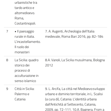
urbanistiche tra
tardo antico e
altomedioevo.
Roma,
Costantinopoli.
7
• Il paesaggio
7. A. Augenti, Archeologia dell’Italia
rurale in Italia.
medievale, Roma Bari 2016, pp. 82-184
L’incastellamento.
Il ruolo dei
monasteri
8
La Sicilia: quadro
8.A. Vanoli, La Sicilia musulmana, Bologna
storico dei
2012
processi di
acculturazione in
senso islamico
9
Città in Sicilia:
9. L. Arcifa, La città nel Medioevo:sviluppo
Palermo e
urbano e dominio territoriale, in L. Scalisi
Catania
(a cura di), Catania: L'identità urbana
dall'Antichità al Settecento, Catania,
2009, pp. 72-111. 10.A. Bagnera, From a