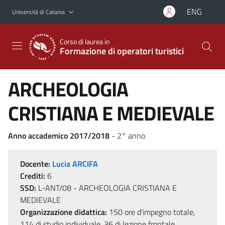
Vai al contenuto principale
Vai al menu di navigazione
ENG
Università di Catania
Corso di laurea in
Formazione di operatori turistici
ARCHEOLOGIA
CRISTIANA E MEDIEVALE
Anno accademico 2017/2018
- 2° anno
Docente:
Lucia ARCIFA
Crediti:
6
SSD:
L-ANT/08 - ARCHEOLOGIA CRISTIANA E
MEDIEVALE
Organizzazione didattica:
150 ore d'impegno totale,
114 di studio individuale, 36 di lezione frontale