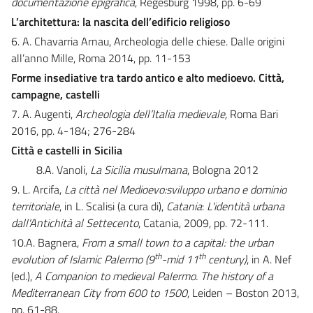
documentazione epigrafica
, Regesburg 1998, pp. 6-69
L’architettura: la nascita dell’edificio religioso
6. A. Chavarria Arnau, Archeologia delle chiese. Dalle origini
all’anno Mille, Roma 2014, pp. 11-153
Forme insediative tra tardo antico e alto medioevo. Città,
campagne, castelli
7. A. Augenti,
Archeologia dell’Italia medievale,
Roma Bari
2016, pp. 4-184; 276-284
Città e castelli in Sicilia
8.A. Vanoli,
La Sicilia musulmana
, Bologna 2012
9. L. Arcifa,
La città nel Medioevo:sviluppo urbano e dominio
territoriale
, in L. Scalisi (a cura di),
Catania
:
L'identità urbana
dall'Antichità al Settecento
, Catania, 2009, pp. 72-111.
10.A. Bagnera,
From a small town to a capital: the urban
th
th
evolution of Islamic Palermo (9
-mid 11
century)
, in A. Nef
(ed.),
A Companion to medieval Palermo. The history of a
Mediterranean City from 600 to 1500
, Leiden – Boston 2013,
pp. 61-88.