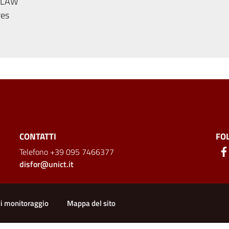
 LAW
res
CONTATTI
FO
Telefono +39 095 7466377
disfor@unict.it
ion
di monitoraggio
Mappa del sito