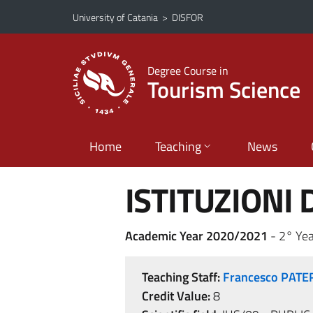
Go to main content
Go to navigation menu
University of Catania
>
DISFOR
Degree Course in
Tourism Science
Home
Teaching
News
ISTITUZIONI 
Academic Year 2020/2021
- 2° Yea
Teaching Staff:
Francesco PATE
Credit Value:
8