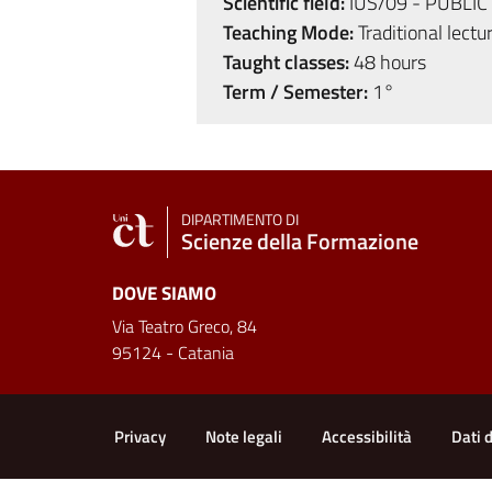
Scientific field:
IUS/09 - PUBLIC
Teaching Mode:
Traditional lectu
Taught classes:
48 hours
Term / Semester:
1°
DIPARTIMENTO DI
Scienze della Formazione
DOVE SIAMO
Via Teatro Greco, 84
95124 - Catania
Useful links and informat
Privacy
Note legali
Accessibilità
Dati 