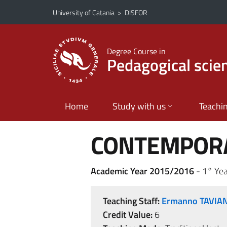
Go to main content
Go to navigation menu
University of Catania
>
DISFOR
Degree Course in
Pedagogical scie
Home
Study with us
Teachi
CONTEMPORA
Academic Year 2015/2016
- 1° Yea
Teaching Staff:
Ermanno TAVIAN
Credit Value:
6