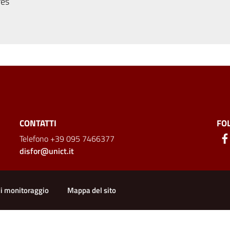
res
CONTATTI
FO
Telefono +39 095 7466377
disfor@unict.it
ion
di monitoraggio
Mappa del sito