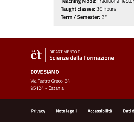
Teaching Mode:
Traditional lectu
Taught classes:
36 hours
Term / Semester:
2°
DIPARTIMENTO DI
Scienze della Formazione
DOVE SIAMO
Via Teatro Greco, 84
95124 - Catania
Useful links and informat
Privacy
Note legali
Accessibilità
Dati 