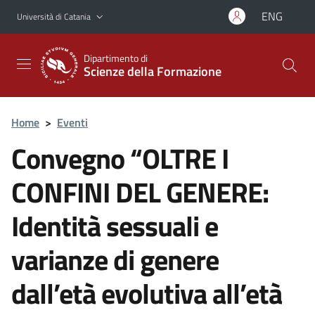
Vai al contenuto principale
Vai al menu di navigazione
ENG
Università di Catania
Dipartimento di
Scienze della Formazione
Home
>
Eventi
Convegno “OLTRE I
CONFINI DEL GENERE:
Identità sessuali e
varianze di genere
dall’età evolutiva all’età