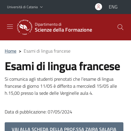
Vai al contenuto principale
Vai al menu di navigazione
ENG
Università di Catania
Dipartimento di
Scienze della Formazione
Home
>
Esami di lingua francese
Esami di lingua francese
Si comunica agli studenti prenotati che l'esame di lingua
francese di giorno 11/05 è differito a mercoledì 15/05 alle
h.15,00 presso la sede delle Verginelle aula 4.
Data di pubblicazione: 07/05/2024
VAI ALLA SCHEDA DELLA PROF.SSA ZAIRA SALAFIA