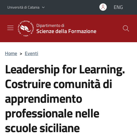
Vai al contenuto principale
Vai al menu di navigazione
ENG
Università di Catania
Dipartimento di
Scienze della Formazione
Home
>
Eventi
Leadership for Learning.
Costruire comunità di
apprendimento
professionale nelle
scuole siciliane