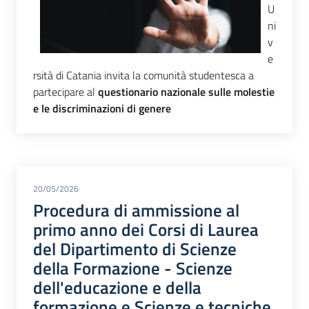
U
ni
v
e
rsità di Catania invita la comunità studentesca a
partecipare al
questionario nazionale sulle molestie
e le discriminazioni di genere
20/05/2026
Procedura di ammissione al
primo anno dei Corsi di Laurea
del Dipartimento di Scienze
della Formazione - Scienze
dell'educazione e della
formazione e Scienze e tecniche