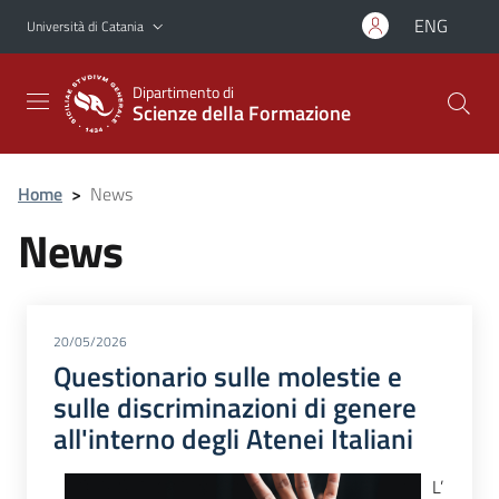
Vai al contenuto principale
Vai al menu di navigazione
ENG
Università di Catania
Dipartimento di
Scienze della Formazione
Home
>
News
News
20/05/2026
Questionario sulle molestie e
sulle discriminazioni di genere
all'interno degli Atenei Italiani
L’