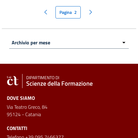
Pagina
2
pagina precedente
pagina seguente
DIPARTIMENTO DI
Scienze della Formazione
DOVE SIAMO
Via Teatro Greco, 84
95124 - Catania
CONTATTI
Telefono +39 095 7466377