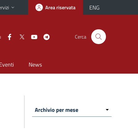
ENG
rvizi
Area riservata
u
Cerca
Eventi
News