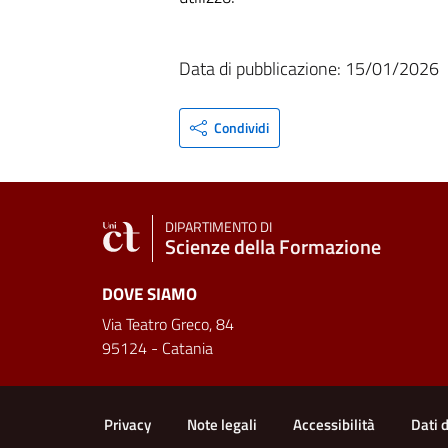
Data di pubblicazione: 15/01/2026
Condividi
DIPARTIMENTO DI
Scienze della Formazione
DOVE SIAMO
Via Teatro Greco, 84
95124 - Catania
Link e informazioni utili
Privacy
Note legali
Accessibilità
Dati 