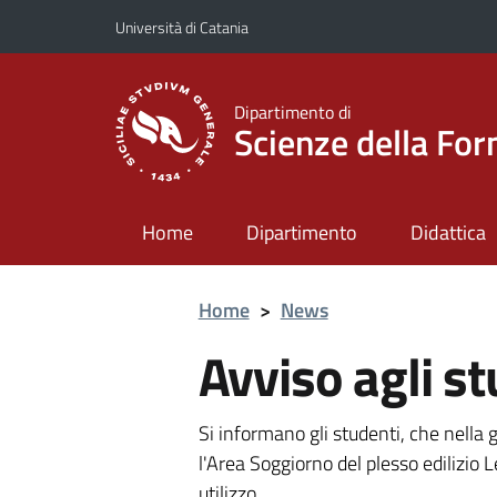
Vai al contenuto principale
Vai al menu di navigazione
Università di Catania
Dipartimento di
Scienze della Fo
Home
Dipartimento
Didattica
Home
>
News
Avviso agli st
Si informano gli studenti, che nella
l'Area Soggiorno del plesso edilizio L
utilizzo.