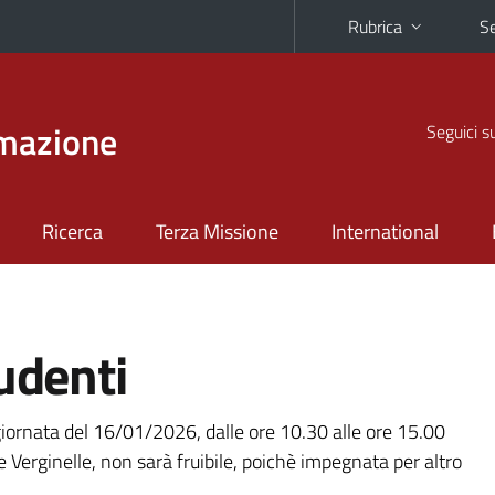
Rubrica
Se
rmazione
Seguici s
Ricerca
Terza Missione
International
udenti
 giornata del 16/01/2026, dalle ore 10.30 alle ore 15.00
e Verginelle, non sarà fruibile, poichè impegnata per altro