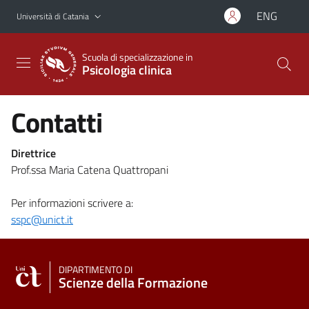
Vai al contenuto principale
Vai al menu di navigazione
ENG
Università di Catania
Scuola di specializzazione in
Psicologia clinica
Contatti
Direttrice
Prof.ssa Maria Catena Quattropani
Per informazioni scrivere a:
sspc@unict.it
DIPARTIMENTO DI
Scienze della Formazione