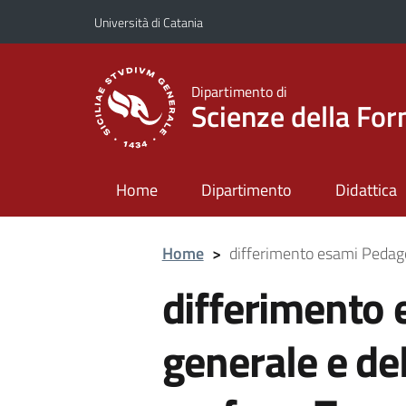
Vai al contenuto principale
Vai al menu di navigazione
Università di Catania
Dipartimento di
Scienze della Fo
Home
Dipartimento
Didattica
Home
>
differimento esami Pedagog
differimento
generale e del