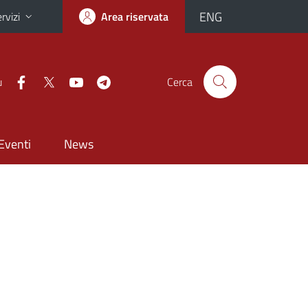
ENG
rvizi
Area riservata
u
Cerca
Eventi
News