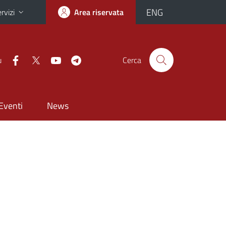
ENG
rvizi
Area riservata
u
Cerca
Eventi
News