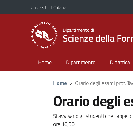
Vai al contenuto principale
Vai al menu di navigazione
Università di Catania
Dipartimento di
Scienze della Fo
Home
Dipartimento
Didattica
Home
>
Orario degli esami prof. Ta
Orario degli e
Si avvisano gli studenti che l'appello
ore 10,30