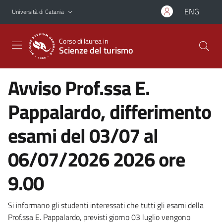
Vai al contenuto principale
Vai al menu di navigazione
ENG
Università di Catania
Corso di laurea in
Scienze del turismo
Avviso Prof.ssa E.
Pappalardo, differimento
esami del 03/07 al
06/07/2026 2026 ore
9.00
Si informano gli studenti interessati che tutti gli esami della
Prof.ssa E. Pappalardo,
previsti giorno 03 luglio vengono