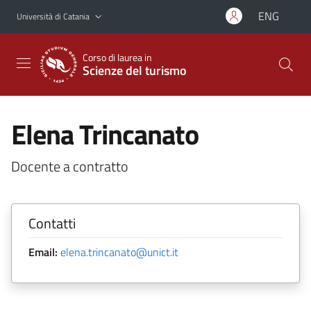
Vai al contenuto principale
Vai al menu di navigazione
ENG
Università di Catania
Corso di laurea in
Scienze del turismo
Elena Trincanato
Docente a contratto
Contatti
Email:
elena.trincanato@unict.it