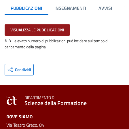
PUBBLICAZIONI
INSEGNAMENTI
AVVISI
TE
VISUALIZZA LE PUBBLICAZIONI
N.B.
l'elevato numero di pubblicazioni può incidere sul tempo di
caricamento della pagina
Condividi
DIPARTIMENTO DI
Scienze della Formazione
DOVE SIAMO
Via Teatro Greco, 84