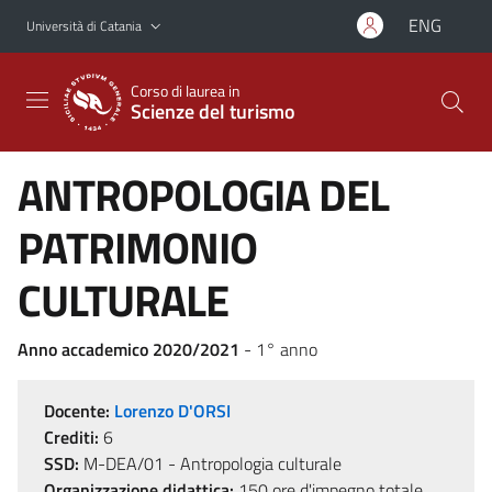
Vai al contenuto principale
Vai al menu di navigazione
ENG
Università di Catania
Corso di laurea in
Scienze del turismo
ANTROPOLOGIA DEL
PATRIMONIO
CULTURALE
Anno accademico 2020/2021
- 1° anno
Docente:
Lorenzo D'ORSI
Crediti:
6
SSD:
M-DEA/01 - Antropologia culturale
Organizzazione didattica:
150 ore d'impegno totale,