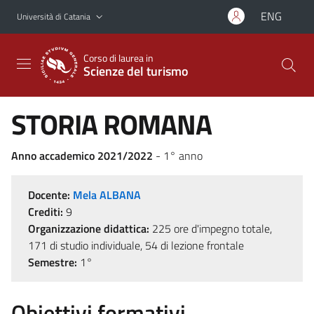
Vai al contenuto principale
Vai al menu di navigazione
ENG
Università di Catania
Corso di laurea in
Scienze del turismo
STORIA ROMANA
Anno accademico 2021/2022
- 1° anno
Docente:
Mela ALBANA
Crediti:
9
Organizzazione didattica:
225 ore d'impegno totale,
171 di studio individuale, 54 di lezione frontale
Semestre:
1°
Obiettivi formativi