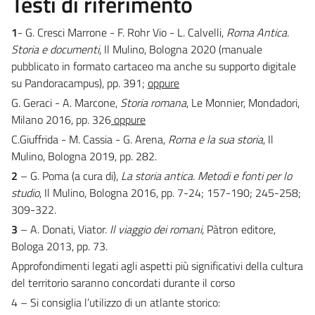
Testi di riferimento
1
- G. Cresci Marrone - F. Rohr Vio - L. Calvelli,
Roma Antica.
Storia e documenti
, Il Mulino, Bologna 2020 (manuale
pubblicato in formato cartaceo ma anche su supporto digitale
su Pandoracampus), pp. 391;
oppure
G. Geraci - A. Marcone,
Storia romana
, Le Monnier, Mondadori,
Milano 2016, pp. 326
oppure
C.Giuffrida - M. Cassia - G. Arena,
Roma e la sua storia
, Il
Mulino, Bologna 2019, pp. 282.
2
– G. Poma (a cura di),
La storia antica. Metodi e fonti per lo
studio
, Il Mulino, Bologna 2016, pp. 7-24; 157-190; 245-258;
309-322.
3
– A. Donati, Viator.
Il viaggio dei romani
, Pàtron editore,
Bologa 2013, pp. 73.
Approfondimenti legati agli aspetti più significativi della cultura
del territorio saranno concordati durante il corso
4 – Si consiglia l’utilizzo di un atlante storico: