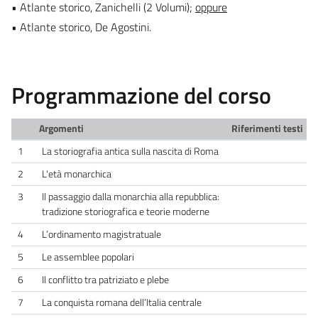
• Atlante storico, Zanichelli (2 Volumi);
oppure
• Atlante storico, De Agostini.
Programmazione del corso
Argomenti
Riferimenti testi
1
La storiografia antica sulla nascita di Roma
2
L'età monarchica
3
Il passaggio dalla monarchia alla repubblica:
tradizione storiografica e teorie moderne
4
L’ordinamento magistratuale
5
Le assemblee popolari
6
Il conflitto tra patriziato e plebe
7
La conquista romana dell’Italia centrale