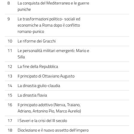
8
La conquista del Mediterraneo e le guerre
puniche
9
Le trasformazioni politico- sociali ed
economiche a Roma dopo il conflitto
romano-punico
10
Le riforme dei Gracchi
11
Le personalità militari emergenti: Mario e
Silla
12
La fine della Repubblica
13
Il principato di Ottaviano Augusto
14
La dinastia giulio-claudia
15
La dinastia flavia
16
Il principato adottivo (Nerva, Traiano,
Adriano, Antonino Pio, Marco Aurelio)
17
I Severi e la crisi del III secolo
18
Diocleziano e il nuovo assetto dell'impero