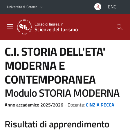
Vai al contenuto principale
Vai al menu di navigazione
ENG
Università di Catania
Corso di laurea in
Scienze del turismo
C.I. STORIA DELL'ETA'
MODERNA E
CONTEMPORANEA
Modulo STORIA MODERNA
Anno accademico 2025/2026
- Docente:
CINZIA RECCA
Risultati di apprendimento