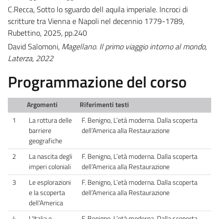
C.Recca, Sotto lo sguardo dell aquila imperiale. Incroci di
scritture tra Vienna e Napoli nel decennio 1779-1789,
Rubettino, 2025, pp.240
David Salomoni,
Magellano. Il primo viaggio intorno al mondo,
Laterza, 2022
Programmazione del corso
Argomenti
Riferimenti testi
1
La rottura delle
F. Benigno, L’età moderna. Dalla scoperta
barriere
dell’America alla Restaurazione
geografiche
2
La nascita degli
F. Benigno, L’età moderna. Dalla scoperta
imperi coloniali
dell’America alla Restaurazione
3
Le esplorazioni
F. Benigno, L’età moderna. Dalla scoperta
e la scoperta
dell’America alla Restaurazione
dell'America
4
L'Italia e
F. Benigno, L’età moderna. Dalla scoperta