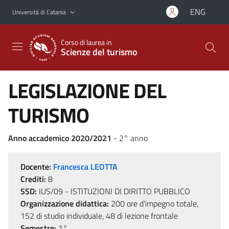
Vai al contenuto principale
Vai al menu di navigazione
ENG
Università di Catania
Corso di laurea in
Scienze del turismo
LEGISLAZIONE DEL
TURISMO
Anno accademico 2020/2021
- 2° anno
Docente:
Francesca LEOTTA
Crediti:
8
SSD:
IUS/09 - ISTITUZIONI DI DIRITTO PUBBLICO
Organizzazione didattica:
200 ore d'impegno totale,
152 di studio individuale, 48 di lezione frontale
Semestre:
1°