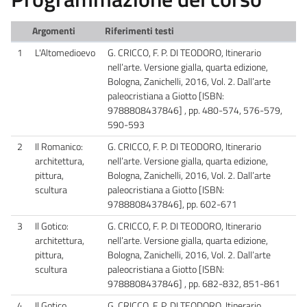
Argomenti
Riferimenti testi
1
L'Altomedioevo
G. CRICCO, F. P. DI TEODORO, Itinerario
nell’arte. Versione gialla, quarta edizione,
Bologna, Zanichelli, 2016, Vol. 2. Dall’arte
paleocristiana a Giotto [ISBN:
9788808437846] , pp. 480-574, 576-579,
590-593
2
Il Romanico:
G. CRICCO, F. P. DI TEODORO, Itinerario
architettura,
nell’arte. Versione gialla, quarta edizione,
pittura,
Bologna, Zanichelli, 2016, Vol. 2. Dall’arte
scultura
paleocristiana a Giotto [ISBN:
9788808437846], pp. 602-671
3
Il Gotico:
G. CRICCO, F. P. DI TEODORO, Itinerario
architettura,
nell’arte. Versione gialla, quarta edizione,
pittura,
Bologna, Zanichelli, 2016, Vol. 2. Dall’arte
scultura
paleocristiana a Giotto [ISBN:
9788808437846] , pp. 682-832, 851-861
4
Il Gotico
G. CRICCO, F. P. DI TEODORO, Itinerario