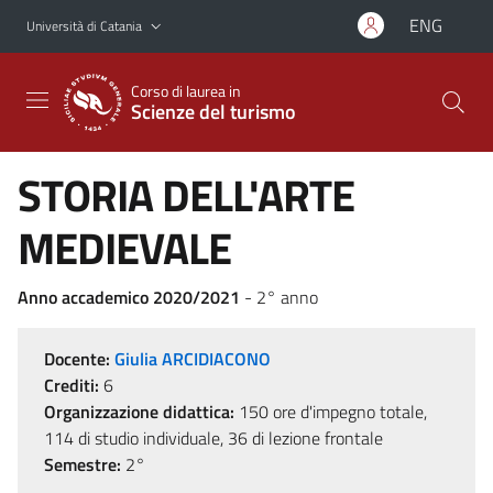
Vai al contenuto principale
Vai al menu di navigazione
ENG
Università di Catania
Corso di laurea in
Scienze del turismo
STORIA DELL'ARTE
MEDIEVALE
Anno accademico 2020/2021
- 2° anno
Docente:
Giulia ARCIDIACONO
Crediti:
6
Organizzazione didattica:
150 ore d'impegno totale,
114 di studio individuale, 36 di lezione frontale
Semestre:
2°