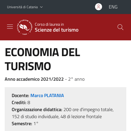
Vai al contenuto principale
Vai al menu di navigazione
ENG
Università di Catania
Corso di laurea in
Scienze del turismo
ECONOMIA DEL
TURISMO
Anno accademico 2021/2022
- 2° anno
Docente:
Marco PLATANIA
Crediti:
8
Organizzazione didattica:
200 ore d'impegno totale,
152 di studio individuale, 48 di lezione frontale
Semestre:
1°