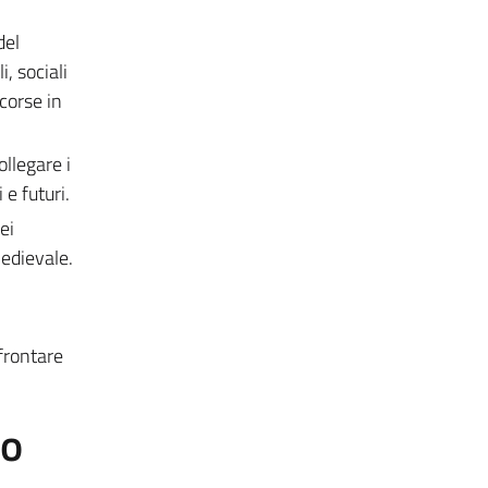
del
, sociali
corse in
llegare i
 e futuri.
ei
medievale.
frontare
to