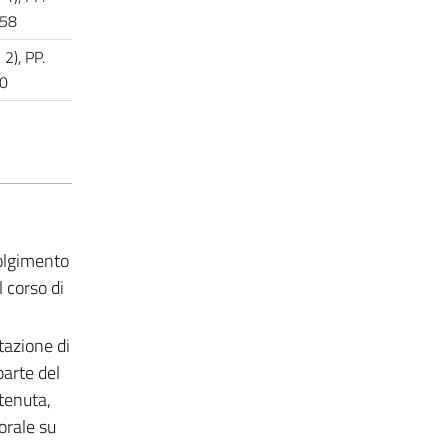
58
2), PP.
0
volgimento
l corso di
tazione di
parte del
tenuta,
orale su