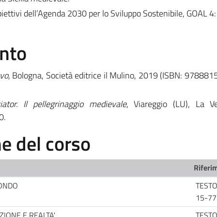
iettivi dell’Agenda 2030 per lo Sviluppo Sostenibile, GOAL 4:
ento
evo
, Bologna, Società editrice il Mulino, 2019 (ISBN: 97888
tor. Il pellegrinaggio medievale
, Viareggio (LU), La V
0.
 del corso
Riferim
MONDO
TESTO 
15-77
IONE E REALTA'
TESTO 