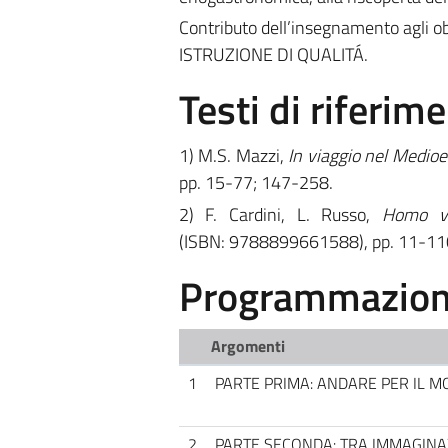
Contributo dell’insegnamento agli ob
ISTRUZIONE DI QUALITÁ.
Testi di riferim
1) M.S. Mazzi,
In viaggio nel Medio
pp. 15-77; 147-258.
2) F. Cardini, L. Russo,
Homo via
(ISBN: 9788899661588), pp. 11-11
Programmazione
Argomenti
1
PARTE PRIMA: ANDARE PER IL 
2
PARTE SECONDA: TRA IMMAGINAZ