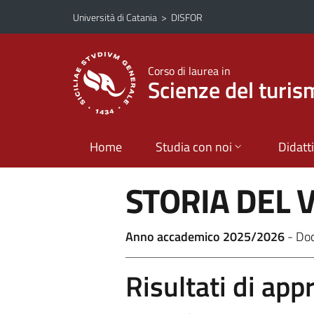
Vai al contenuto principale
Vai al menu di navigazione
Università di Catania
>
DISFOR
Corso di laurea in
Scienze del turi
Home
Studia con noi
Didatt
STORIA DEL 
Anno accademico 2025/2026
- Do
Risultati di ap