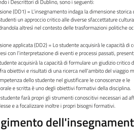
ndo i Descrittori di Dublino, sono i seguenti:
sione (DD1) = L’insegnamento indaga la dimensione storica 
udenti un approccio critico alle diverse sfaccettature culturali
drandola altresì nel contesto delle trasformazioni politiche oc
one applicata (DD2) = Lo studente acquisirà le capacità di co
si con l’interpretazione di eventi e processi passati, presenti
udente acquisirà la capacità di formulare un giudizio critico d
fra obiettivi e risultati di una ricerca nell'ambito del viaggio 
mpetenza dello studente nel giustificare le conoscenze e le
ale e scritta è uno degli obiettivi formativi della disciplina.
studente farà propri gli strumenti conoscitivi necessari ad af
sse e a focalizzare inoltre i propri bisogni formativi.
olgimento dell'insegnamen