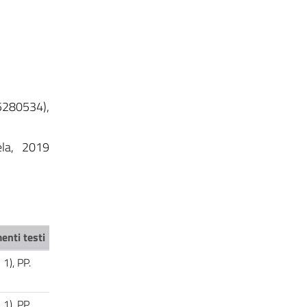
15280534),
ela, 2019
enti testi
1), PP.
1), PP.