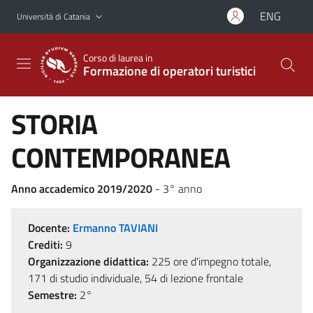
Vai al contenuto principale
Vai al menu di navigazione
ENG
Università di Catania
Corso di laurea in
Formazione di operatori turistici
STORIA
CONTEMPORANEA
Anno accademico 2019/2020
- 3° anno
Docente:
Ermanno TAVIANI
Crediti:
9
Organizzazione didattica:
225 ore d'impegno totale,
171 di studio individuale, 54 di lezione frontale
Semestre:
2°