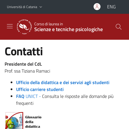
Vai al contenuto principale
Vai al menu di navigazione
ENG
Università di Catania
Corso di laurea in
Scienze e tecniche psicologiche
Contatti
Presidente del CdL
Prof. ssa Tiziana Ramaci
Ufficio della didattica e dei servizi agli studenti
Ufficio carriere studenti
FAQ
UNICT -
Consulta le risposte alle domande più
frequenti