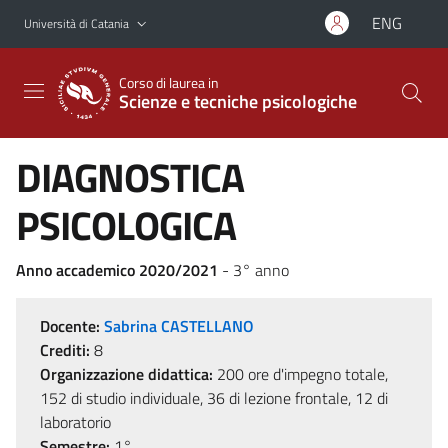
Vai al contenuto principale
Vai al menu di navigazione
ENG
Università di Catania
Corso di laurea in
Scienze e tecniche psicologiche
DIAGNOSTICA
PSICOLOGICA
Anno accademico 2020/2021
- 3° anno
Docente:
Sabrina CASTELLANO
Crediti:
8
Organizzazione didattica:
200 ore d'impegno totale,
152 di studio individuale, 36 di lezione frontale, 12 di
laboratorio
Semestre:
1°