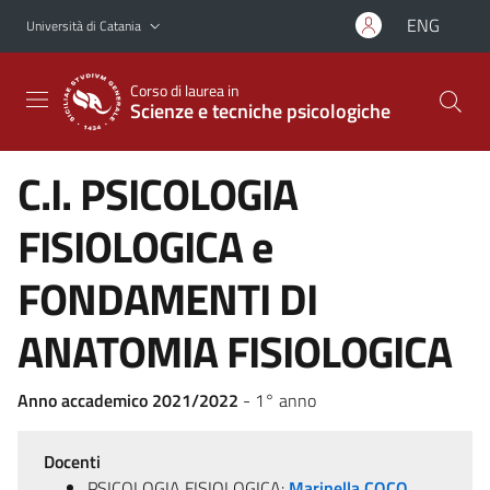
Vai al contenuto principale
Vai al menu di navigazione
ENG
Università di Catania
Corso di laurea in
Scienze e tecniche psicologiche
C.I. PSICOLOGIA
FISIOLOGICA e
FONDAMENTI DI
ANATOMIA FISIOLOGICA
Anno accademico 2021/2022
- 1° anno
Docenti
PSICOLOGIA FISIOLOGICA:
Marinella COCO