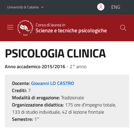
Vai al contenuto principale
Vai al menu di navigazione
ENG
Università di Catania
Corso di laurea in
Scienze e tecniche psicologiche
PSICOLOGIA CLINICA
Anno accademico 2015/2016
- 2° anno
Docente:
Giovanni LO CASTRO
Crediti:
7
Modalità di erogazione:
Tradizionale
Organizzazione didattica:
175 ore d'impegno totale,
133 di studio individuale, 42 di lezione frontale
Semestre:
1°