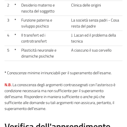
2
*
Desiderio materno e
Clinica delle origini
nascita del soggetto
3
*
Funzione paterna e
La società senza padri - Cosa
sviluppo psichico
resta del padre
4
*
Il transfert ed i
J. Lacan ed il problema della
controtransfert
tecnica
5
*
Plasticità neuronale e
A ciascuno il suo cervello
dinamiche psichiche
*
Conoscenze minime irrinunciabili per il superamento dell'esame.
N.B.
La conoscenza degli argomenti contrassegnati con l'asterisco è
condizione necessaria ma non sufficiente per il superamento
dell'esame. Rispondere in maniera sufficiente o anche più che
sufficiente alle domande su tali argomenti non assicura, pertanto, il
superamento dell'esame.
Verifica dell'apprendimento