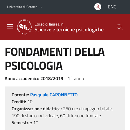
Vai al contenuto principale
Vai al menu di navigazione
ENG
Università di Catania
Corso di laurea in
Scienze e tecniche psicologiche
FONDAMENTI DELLA
PSICOLOGIA
Anno accademico 2018/2019
- 1° anno
Docente:
Pasquale CAPONNETTO
Crediti:
10
Organizzazione didattica:
250 ore d'impegno totale,
190 di studio individuale, 60 di lezione frontale
Semestre:
1°