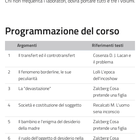
Chi non frequenta i laboratori, dovrà portare tutti e tre i volumi.
Programmazione del corso
Argomenti
Riferimenti testi
1
Il transfert ed il controtransfert
Cosenza D. J. Lacan e
il problema
2
Il fenomeno borderline, le sue
Lolli L'epoca
peculiarità
dell'incoshow
3
La "devastazione"
Zalcberg Cosa
pretende una figlia
4
Società e costituzione del soggetto
Recalcati M. L'uomo
sena inconscio
5
Il bambino e l'enigma del desiderio
Zalcberg Cosa
della madre
pretende una figlia
6
il ruolo dell'oggetto di desiderio nella
Zalcberg Cosa