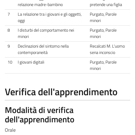
relazione madre-bambino
pretende una figlia
7
La relazione tra i giovani e gli oggetti,
Purgato, Parole
oggi
minori
8
I disturbi del comportamento nei
Purgato, Parole
minori
minori
9
Declinazioni del sintomo nella
Recalcati M. L'uomo
contemporaneità
sena inconscio
10
I giovani digitali
Purgato, Parole
minori
Verifica dell'apprendimento
Modalità di verifica
dell'apprendimento
Orale