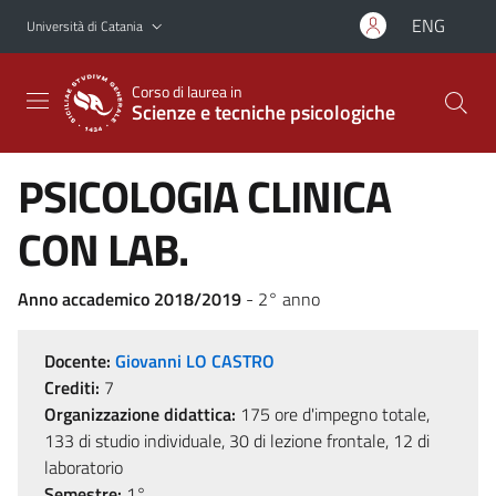
Vai al contenuto principale
Vai al menu di navigazione
ENG
Università di Catania
Corso di laurea in
Scienze e tecniche psicologiche
PSICOLOGIA CLINICA
CON LAB.
Anno accademico 2018/2019
- 2° anno
Docente:
Giovanni LO CASTRO
Crediti:
7
Organizzazione didattica:
175 ore d'impegno totale,
133 di studio individuale, 30 di lezione frontale, 12 di
laboratorio
Semestre:
1°