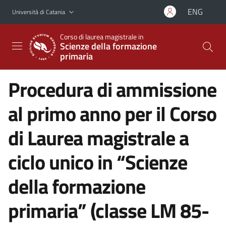
Vai al contenuto principale
Vai al menu di navigazione
ENG
Università di Catania
Corso di laurea magistrale in
Scienze della formazione
primaria
Procedura di ammissione
al primo anno per il Corso
di Laurea magistrale a
ciclo unico in “Scienze
della formazione
primaria” (classe LM 85-