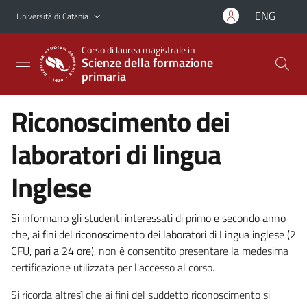
Vai al contenuto principale
Vai al menu di navigazione
ENG
Università di Catania
Corso di laurea magistrale in
Scienze della formazione
primaria
Riconoscimento dei
laboratori di lingua
Inglese
Si informano gli studenti interessati di primo e secondo anno
che, ai fini del riconoscimento dei laboratori di Lingua inglese (2
CFU, pari a 24 ore),
non è consentito presentare la medesima
certificazione utilizzata per l'accesso al corso.
Si ricorda altresì che ai fini del suddetto riconoscimento si