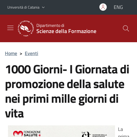
Vai al contenuto principale
Vai al menu di navigazione
ENG
Università di Catania
Dipartimento di
Scienze della Formazione
Home
>
Eventi
1000 Giorni- I Giornata di
promozione della salute
nei primi mille giorni di
vita
La
prima