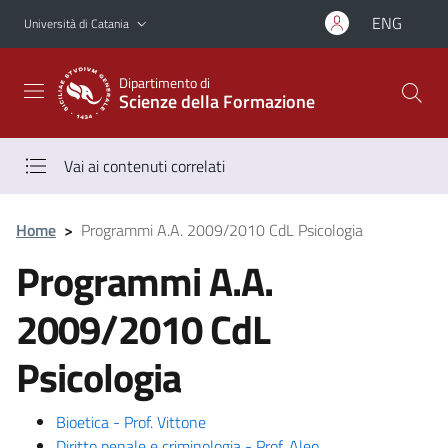
Vai al contenuto principale
Vai al menu di navigazione
ENG
Università di Catania
Dipartimento di
Scienze della Formazione
Vai ai contenuti correlati
Home
>
Programmi A.A. 2009/2010 CdL Psicologia
Programmi A.A.
2009/2010 CdL
Psicologia
Bioetica - Prof. Vittone
Diritto penale e criminologia - Prof. Aleo