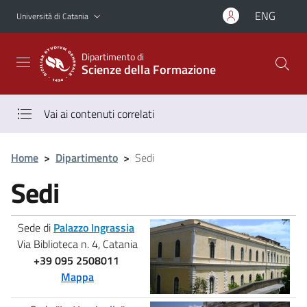
Vai al contenuto principale
Vai al menu di navigazione
ENG
Università di Catania
Dipartimento di
Scienze della Formazione
Vai ai contenuti correlati
Home
>
Dipartimento
>
Sedi
Sedi
Sede di
Palazzo Ingrassia
Via Biblioteca n. 4, Catania
+39 095 2508011
Mappa