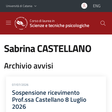
Vai al contenuto principale
Vai al menu di navigazione
ENG
Università di Catania
Corso di laurea in
Scienze e tecniche psicologiche
Sabrina CASTELLANO
Archivio avvisi
07/07/2026
Sospensione ricevimento
Prof.ssa Castellano 8 Luglio
2026