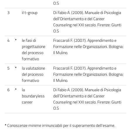
O.S
3
il t-group
Di Fabio A. (2009). Manuale di Psicologia
dell’Orientamento e del Career
Counseling nel XXI secolo. Firenze: Giunti
O.S
4
*
le fasi di
Fraccaroli F. (2007). Apprendimento e
progettazione
Formazione nelle Organizzazioni. Bologna:
del processo
Il Mulino.
formativo
5
*
la valutazione
Fraccaroli F. (2007). Apprendimento e
del processo
Formazione nelle Organizzazioni. Bologna:
formativo
Il Mulino.
6
*
la
Di Fabio A. (2009). Manuale di Psicologia
boundaryless
dell’Orientamento e del Career
career
Counseling nel XXI secolo. Firenze: Giunti
O.S
*
Conoscenze minime irrinunciabili per il superamento dell'esame.