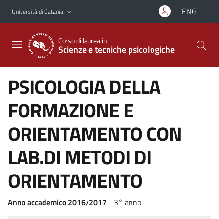
Vai al contenuto principale
Vai al menu di navigazione
ENG
Università di Catania
Corso di laurea in
Scienze e tecniche psicologiche
PSICOLOGIA DELLA
FORMAZIONE E
ORIENTAMENTO CON
LAB.DI METODI DI
ORIENTAMENTO
Anno accademico 2016/2017
- 3° anno