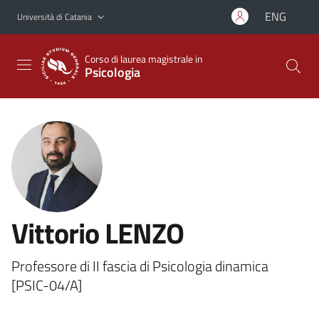
Vai al contenuto principale
Vai al menu di navigazione
ENG
Università di Catania
Corso di laurea magistrale in
Psicologia
Vittorio LENZO
Professore di II fascia di Psicologia dinamica
[PSIC-04/A]