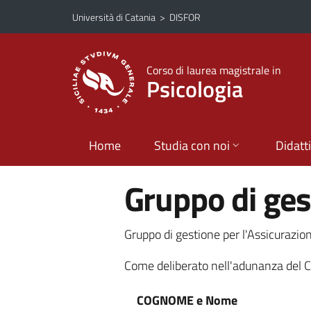
Vai al contenuto principale
Vai al menu di navigazione
Università di Catania
>
DISFOR
Corso di laurea magistrale in
Psicologia
Home
Studia con noi
Didatt
Gruppo di ge
Gruppo di gestione per l'Assicurazion
Come deliberato nell'adunanza del Cd
COGNOME e Nome