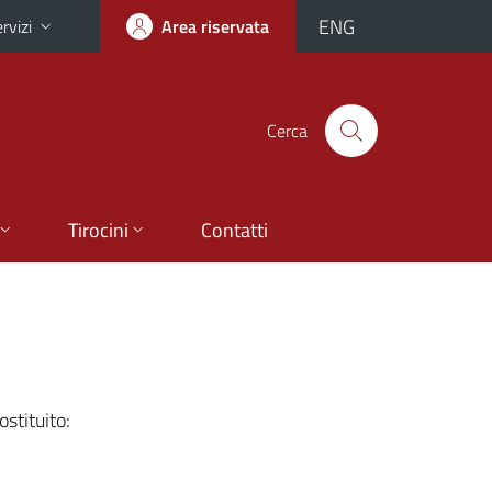
ENG
rvizi
Area riservata
Cerca
Tirocini
Contatti
stituito: